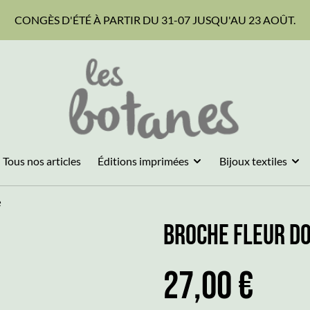
CONGÈS D'ÉTÉ À PARTIR DU 31-07 JUSQU'AU 23 AOÛT.
Tous nos articles
Éditions imprimées
Bijoux textiles
e
Broche Fleur D
27,00 €