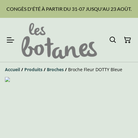
CONGÈS D'ÉTÉ À PARTIR DU 31-07 JUSQU'AU 23 AOÛT.
Accueil
/
Produits
/
Broches
/
Broche Fleur DOTTY Bleue