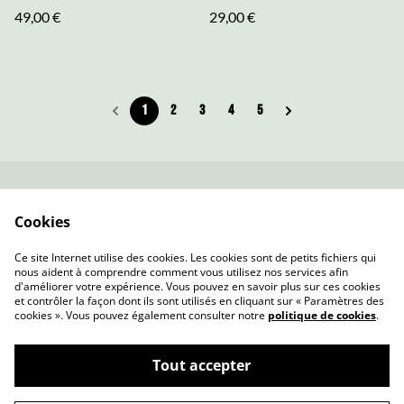
49,00 €
29,00 €
1
2
3
4
5
Contactez-nous
Conditions
Cookies
Politique de
Politique de cookies
confidentialité
Ce site Internet utilise des cookies. Les cookies sont de petits fichiers qui
nous aident à comprendre comment vous utilisez nos services afin
d'améliorer votre expérience. Vous pouvez en savoir plus sur ces cookies
et contrôler la façon dont ils sont utilisés en cliquant sur « Paramètres des
cookies ». Vous pouvez également consulter notre
politique de cookies
.
Tout accepter
Les Botanes - Accessoires textiles
©
2026
d'exception, conçus en France