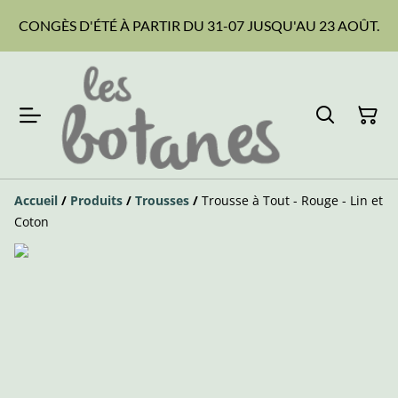
CONGÈS D'ÉTÉ À PARTIR DU 31-07 JUSQU'AU 23 AOÛT.
Accueil
/
Produits
/
Trousses
/
Trousse à Tout - Rouge - Lin et
Coton