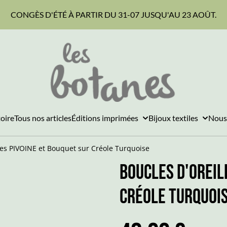
CONGÈS D'ÉTÉ À PARTIR DU 31-07 JUSQU'AU 23 AOÛT.
toire
Tous nos articles
Éditions imprimées
Bijoux textiles
Nous
les PIVOINE et Bouquet sur Créole Turquoise
Boucles d'Oreil
Créole Turquoi