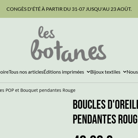
CONGÈS D'ÉTÉ À PARTIR DU 31-07 JUSQU'AU 23 AOÛT.
toire
Tous nos articles
Éditions imprimées
Bijoux textiles
Nous
lles POP et Bouquet pendantes Rouge
Boucles d'Oreil
pendantes Roug