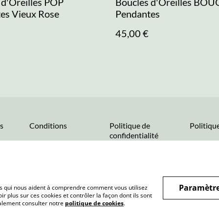
 d'Oreilles POP
Boucles d'Oreilles BO
es Vieux Rose
Pendantes
45,00 €
s
Conditions
Politique de
Politiqu
confidentialité
Paramètre
hiers qui nous aident à comprendre comment vous utilisez
r plus sur ces cookies et contrôler la façon dont ils sont
galement consulter notre
politique de cookies
.
eption, conçus en France